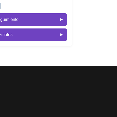
N
eguimiento
►
Finales
►