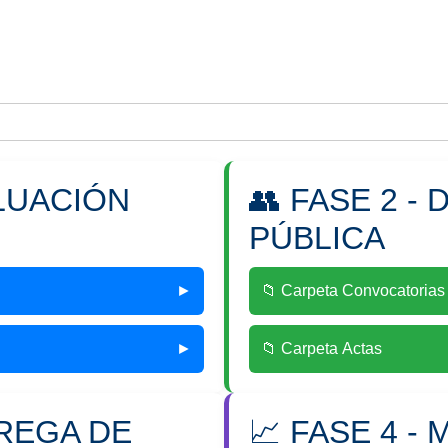
ALUACIÓN
👥 FASE 2 -
PÚBLICA
►
📁 Carpeta Convocatorias
►
📁 Carpeta Actas
TREGA DE
📈 FASE 4 -