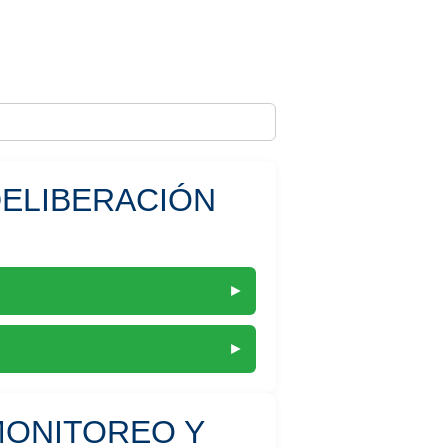
 DELIBERACIÓN
►
►
 MONITOREO Y