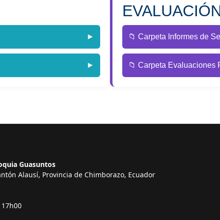
EVALUACIÓ
►
📁 Carpeta Informes de S
►
📁 Carpeta Evaluaciones 
roquia Guasuntos
antón Alausí, Provincia de Chimborazo, Ecuador
m
- 17h00