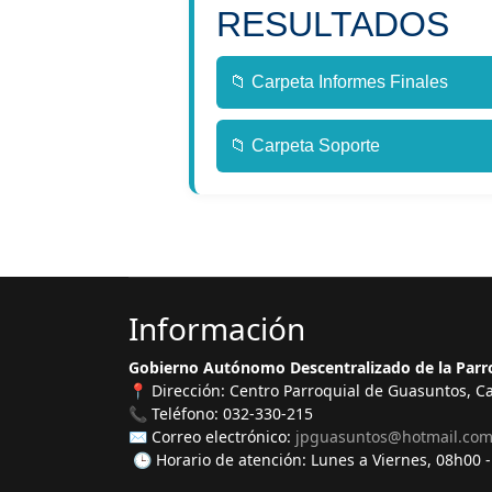
RESULTADOS
📁 Carpeta Informes Finales
📁 Carpeta Soporte
Información
Gobierno Autónomo Descentralizado de la Par
📍 Dirección: Centro Parroquial de Guasuntos, C
📞 Teléfono: 032-330-215
✉️ Correo electrónico:
jpguasuntos@hotmail.co
🕒 Horario de atención: Lunes a Viernes, 08h00 